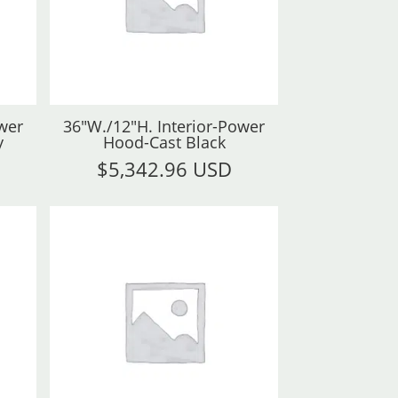
wer
36"W./12"H. Interior-Power
y
Hood-Cast Black
$
5,342.96 USD