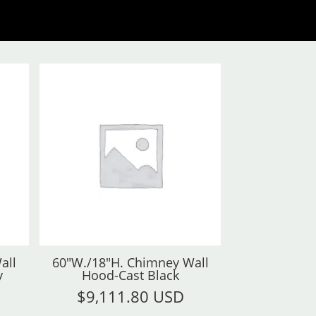
all
60"W./18"H. Chimney Wall
y
Hood-Cast Black
$
9,111.80 USD