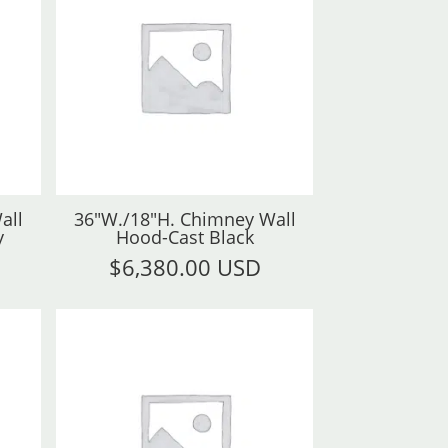
all
36"W./18"H. Chimney Wall
y
Hood-Cast Black
$
6,380.00 USD