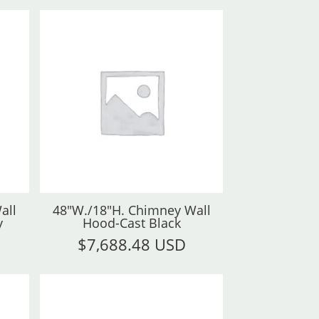
all
48"W./18"H. Chimney Wall
y
Hood-Cast Black
$
7,688.48 USD