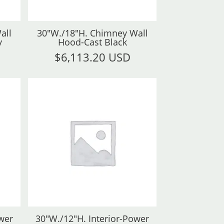
all
30"W./18"H. Chimney Wall
y
Hood-Cast Black
$
6,113.20 USD
wer
30"W./12"H. Interior-Power