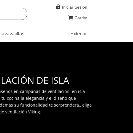

Iniciar Sesion

Carrito
Lavavajillas
Exterior
ILACIÓN DE ISLA
seños en campanas de ventilación en isla
 tu cocina la elegancia y el diseño que
Además su funcionalidad te sorprenderá., elige
e ventilación Viking.